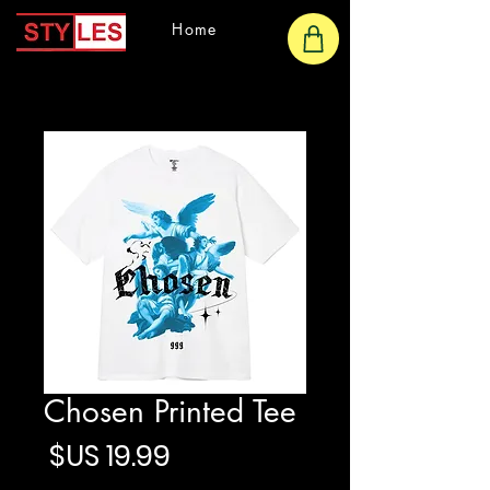
Home
Chosen Printed Tee
السع