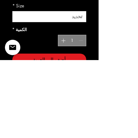
*
Size
الكمية
*
أضِف إلى العربة
©2022 Copyright Styles
Design by Sty
LIFE IS YOUR RUNWAY