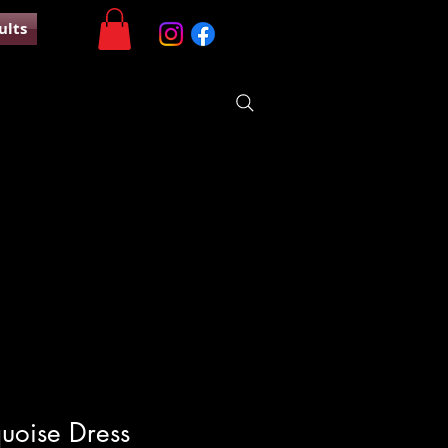
ults
quoise Dress