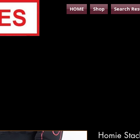
HOME
Shop
Search Res
Homie Stac