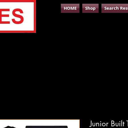
HOME
Shop
Search Res
Junior Buil