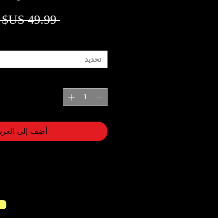
 ‏49.99 US$ 
تحديد
أضِف إلى العرب