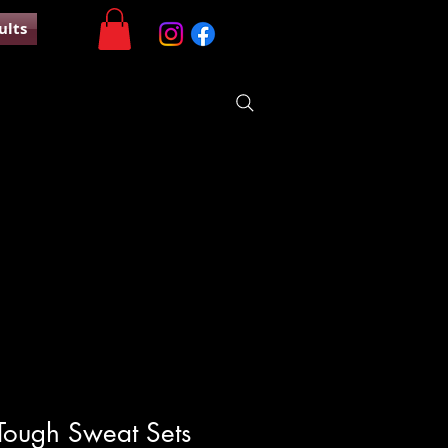
ults
t Tough Sweat Sets