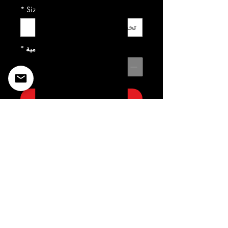
*
Size
الكمية
*
أضِف إلى العربة
©2022 Copyright Styles
Design by Sty
LIFE IS YOUR RUNWAY