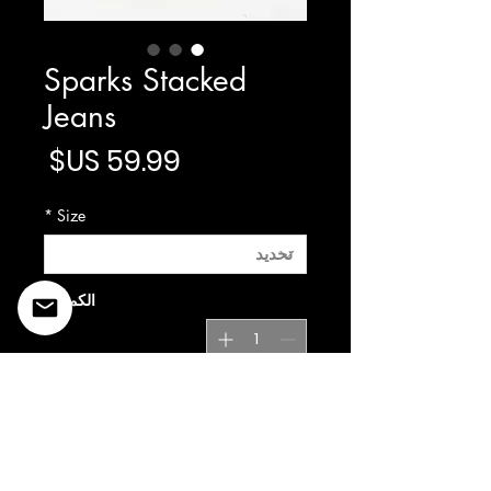
Sparks Stacked
Jeans
السع
*
Size
الكمية
*
أضِف إلى العربة