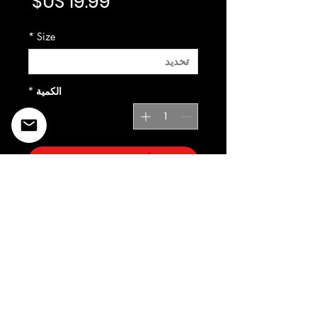
لسعر
*
Size
*
الكمية
أضِف إلى العربة
©2022 Copyright Styles
Design by Sty
LIFE IS YOUR RUNWAY