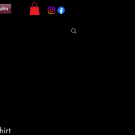
ults
irt