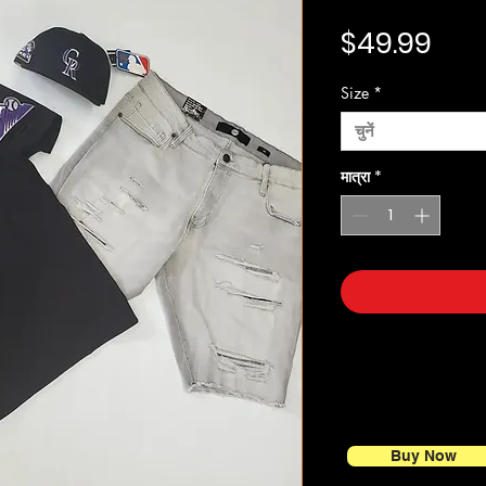
मूल्य
$49.99
Size
*
चुनें
मात्रा
*
Buy Now