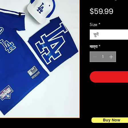
मूल्य
$59.99
Size
*
चुनें
मात्रा
*
Buy Now