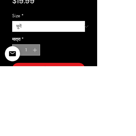
मूल्य
$19.99
Size
*
मात्रा
*
कार्ट में जोड़ें
©2022 Copyright Styles
Design by Sty
LIFE IS YOUR RUNWAY