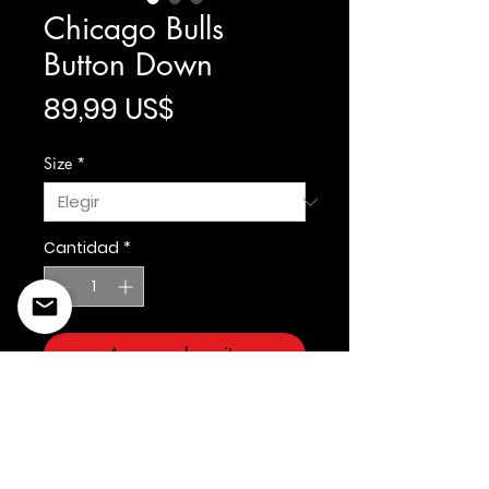
Chicago Bulls
Button Down
Precio
89,99 US$
Size
*
Cantidad
*
Agregar al carrito
Prostandard