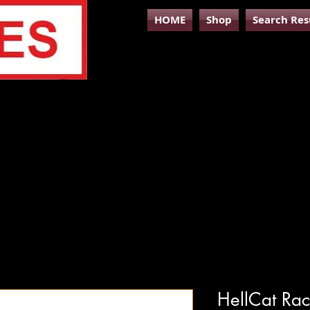
HOME
Shop
Search Res
HellCat Rac