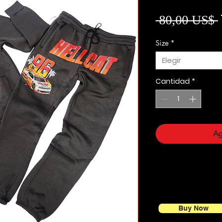
 80,00 US$ 
Size
*
Elegir
Cantidad
*
Ag
Buy Now