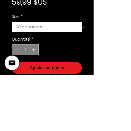
Prix
59,99 $US
Size
*
Quantité
*
Ajouter au panier
Kleep
©2022 Copyright Styles
Design by Sty