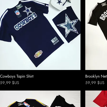
Cowboys Tapin Shirt
Brooklyn Nets
Prix
Prix
59,99 $US
59,99 $US