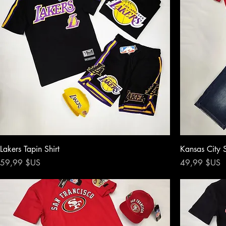
Lakers Tapin Shirt
Kansas City S
Prix
Prix
59,99 $US
49,99 $US