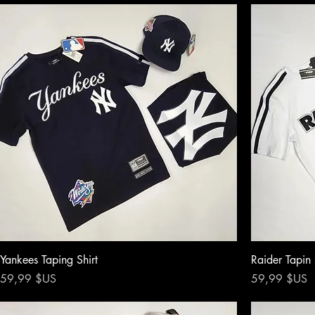
Yankees Taping Shirt
Raider Tapin 
Prix
Prix
59,99 $US
59,99 $US