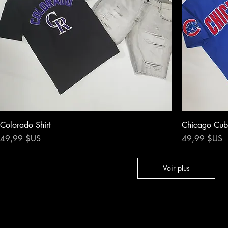
Colorado Shirt
Chicago Cubs
Prix
Prix
49,99 $US
49,99 $US
Voir plus