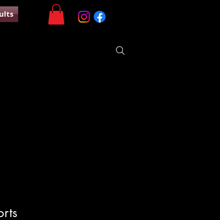
ults
rts