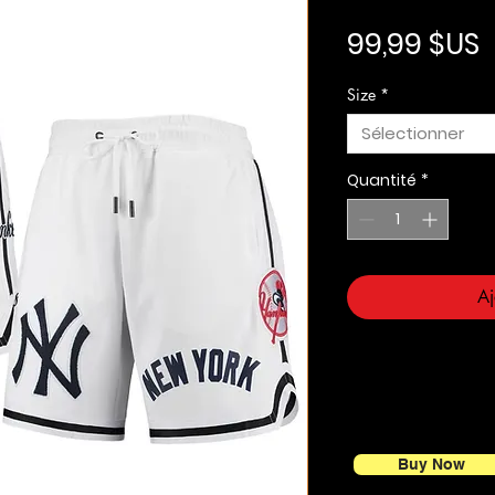
P
99,99 $US
Size
*
Sélectionner
Quantité
*
Aj
Buy Now