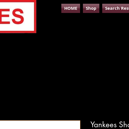
HOME
Shop
Search Res
Yankees Sho