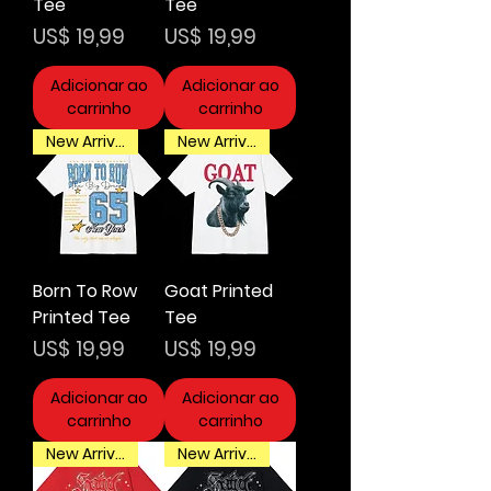
Tee
Tee
Preço
Preço
US$ 19,99
US$ 19,99
Adicionar ao
Adicionar ao
carrinho
carrinho
New Arrival
New Arrival
Born To Row
Goat Printed
Printed Tee
Tee
Preço
Preço
US$ 19,99
US$ 19,99
Adicionar ao
Adicionar ao
carrinho
carrinho
New Arrival
New Arrival