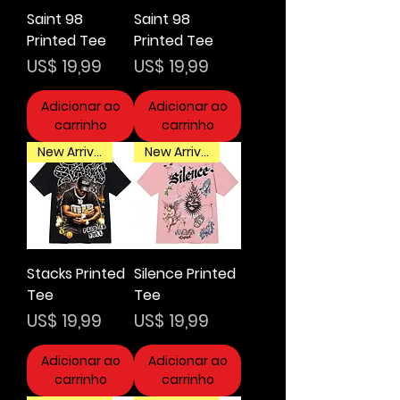
Saint 98
Saint 98
Printed Tee
Printed Tee
Preço
Preço
US$ 19,99
US$ 19,99
Adicionar ao
Adicionar ao
carrinho
carrinho
New Arrival
New Arrival
Stacks Printed
Silence Printed
Tee
Tee
Preço
Preço
US$ 19,99
US$ 19,99
Adicionar ao
Adicionar ao
carrinho
carrinho