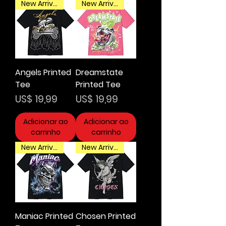
New Arrival
New Arrival
Angels Printed
Dreamstate
Tee
Printed Tee
Preço
Preço
US$ 19,99
US$ 19,99
Adicionar ao
Adicionar ao
carrinho
carrinho
New Arrival
New Arrival
Maniac Printed
Chosen Printed