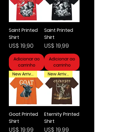
Saint Printed
Saint Printed
Shirt
Shirt
Preço
Preço
US$ 19,90
US$ 19,99
Adicionar ao
Adicionar ao
carrinho
carrinho
New Arrival
New Arrival
Goat Printed
Eternity Printed
Shirt
Shirt
Preço
Preço
US$ 19,99
US$ 19,99